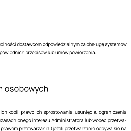
­no­ści do­staw­com od­po­wie­dzial­nym za ob­słu­gę sys­te­mów
po­wied­nich prze­pi­sów lub umów po­wie­rze­nia.
ch oso­bo­wych
h kopii, prawo ich spro­sto­wa­nia, usu­nię­cia, ogra­ni­cze­nia
­sad­nio­ne­go in­te­re­su Ad­mi­ni­stra­to­ra lub wobec prze­twa­
­wem prze­twa­rza­nia (je­że­li prze­twa­rza­nie od­by­wa się na