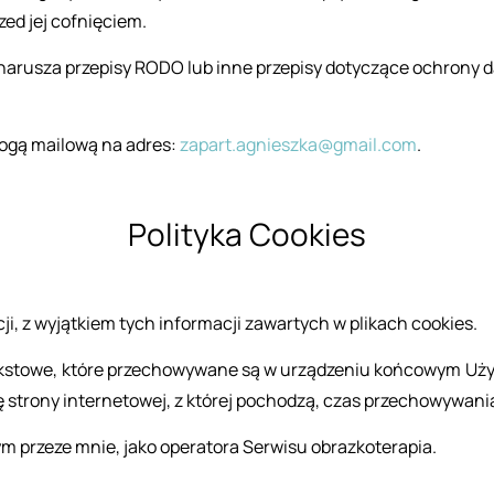
zed jej cof­nię­ciem.
na­ru­sza prze­pi­sy RODO lub inne prze­pi­sy do­ty­czą­ce ochro­ny
drogą ma­ilo­wą na adres:
zapart.agnieszka@gmail.com
.
Po­li­ty­ka Co­okies
i, z wy­jąt­kiem tych in­for­ma­cji za­war­tych w pli­kach co­okies.
k­sto­we, które prze­cho­wy­wa­ne są w urzą­dze­niu koń­co­wym Użyt­
wę stro­ny in­ter­ne­to­wej, z któ­rej po­cho­dzą, czas prze­cho­wy­w
rze­ze mnie, jako ope­ra­to­ra Ser­wi­su ob­raz­ko­te­ra­pia.