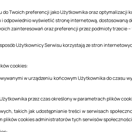
do Twoich preferencji jako Użytkownika oraz optymalizacji kor
i odpowiednio wyświetlić stronę internetową, dostosowaną d
ch zainteresowań oraz preferencji przez podmioty trzecie – 
 sposób Użytkownicy Serwisu korzystają ze stron internetowyc
i­ków co­okies:
ho­wy­wa­ny­mi w urzą­dze­niu koń­co­wym Użyt­kow­ni­ka do czasu wy­lo
żyt­kow­ni­ka przez czas okre­ślo­ny w pa­ra­me­trach pli­ków co­ok
­wych, ta­kich jak udo­stęp­nia­nie tre­ści w ser­wi­sach spo­łecz­no
m pli­ków co­okies ad­mi­ni­stra­to­rów tych ser­wi­sów spo­łecz­no­śc
kies: