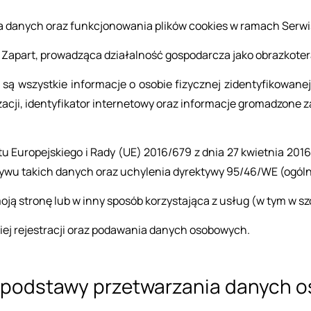
a­nia da­nych oraz funk­cjo­no­wa­nia pli­ków co­okies w ra­mach Ser­wi­s
­part, pro­wa­dzą­ca dzia­łal­ność go­spo­dar­cza jako ob­raz­ko­te­ra
i są wszyst­kie in­for­ma­cje o oso­bie fi­zycz­nej zi­den­ty­fi­ko­wa­
a­cji, iden­ty­fi­ka­tor in­ter­ne­to­wy oraz in­for­ma­cje gro­ma­dzo­
n­tu Eu­ro­pej­skie­go i Rady (UE) 2016/679 z dnia 27 kwiet­nia 201
­wu ta­kich da­nych oraz uchy­le­nia dy­rek­ty­wy 95/46/WE (ogól­n
ją stro­nę lub w inny spo­sób ko­rzy­sta­ją­ca z usług (w tym w szcze
j re­je­stra­cji oraz po­da­wa­nia da­nych oso­bo­wych.
pod­sta­wy prze­twa­rza­nia da­nych 