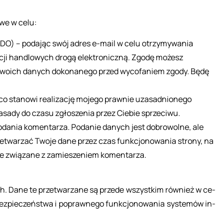
o­we w celu:
RODO) – podając swój adres e-mail w celu otrzymywania
cji handlowych drogą elektroniczną. Zgodę możesz
Twoich danych dokonanego przed wycofaniem zgody. Będę
, co stanowi realizację mojego prawnie uzasadnionego
zasady do czasu zgłoszenia przez Ciebie sprzeciwu.
 dodania komentarza. Podanie danych jest dobrowolne, ale
twarzać Twoje dane przez czas funkcjonowania strony, na
ane związane z zamieszeniem komentarza.
ch. Dane te prze­twa­rza­ne są przede wszyst­kim rów­nież w ce­
z­pie­czeń­stwa i po­praw­ne­go funk­cjo­no­wa­nia sys­te­mów in­