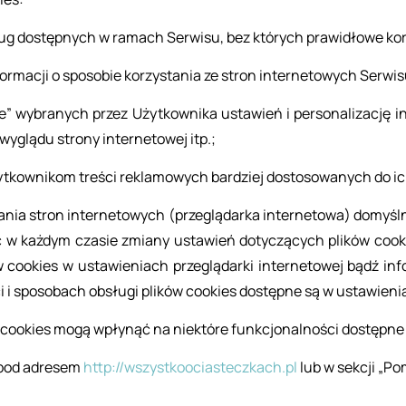
sług do­stęp­nych w ra­mach Ser­wi­su, bez któ­rych pra­wi­dło­we ko­rz
for­ma­cji o spo­so­bie ko­rzy­sta­nia ze stron in­ter­ne­to­wych Ser­wi­
ie” wy­bra­nych przez Użyt­kow­ni­ka usta­wień i per­so­na­li­za­cję in
wy­glą­du stro­ny in­ter­ne­to­wej itp.;
żyt­kow­ni­kom tre­ści re­kla­mo­wych bar­dziej do­sto­so­wa­nych do ich
nia stron in­ter­ne­to­wych (prze­glą­dar­ka in­ter­ne­to­wa) do­myśl
 w każ­dym cza­sie zmia­ny usta­wień do­ty­czą­cych pli­ków co­oki
 co­okies w usta­wie­niach prze­glą­dar­ki in­ter­ne­to­wej bądź in
ci i spo­so­bach ob­słu­gi pli­ków co­okies do­stęp­ne są w usta­wie­nia
ów co­okies mogą wpły­nąć na nie­któ­re funk­cjo­nal­no­ści do­stęp­ne
 pod ad­re­sem
http://​wsz​ystk​ooci​aste​czka​ch.​pl
lub w sek­cji „Pom