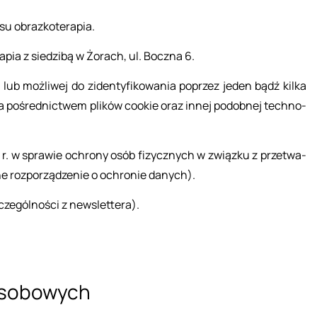
u ob­raz­ko­te­ra­pia.
­pia z sie­dzi­bą w Żo­rach, ul. Bocz­na 6.
nej lub moż­li­wej do zi­den­ty­fi­ko­wa­nia po­przez jeden bądź kilka
ne za po­śred­nic­twem pli­ków co­okie oraz innej po­dob­nej tech­no­
6 r. w spra­wie ochro­ny osób fi­zycz­nych w związ­ku z prze­twa­
e roz­po­rzą­dze­nie o ochro­nie da­nych).
­gól­no­ści z new­slet­te­ra).
oso­bo­wych