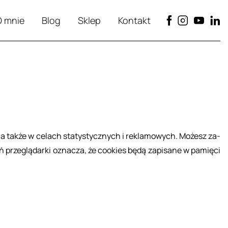
O mnie
Blog
Sklep
Kontakt
ów, a także w ce­lach sta­ty­stycz­nych i re­kla­mo­wych. Mo­żesz za­
 prze­glą­dar­ki ozna­cza, że co­okies będą za­pi­sa­ne w pa­mię­ci