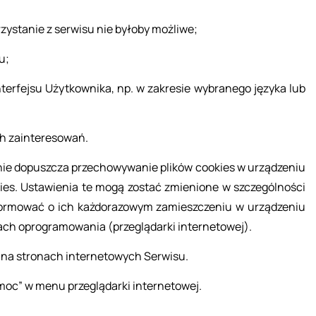
y­sta­nie z ser­wi­su nie by­ło­by moż­li­we;
su;
­ter­fej­su Użyt­kow­ni­ka, np. w za­kre­sie wy­bra­ne­go ję­zy­ka lub
 za­in­te­re­so­wań.
­nie do­pusz­cza prze­cho­wy­wa­nie pli­ków co­okies w urzą­dze­niu
es. Usta­wie­nia te mogą zo­stać zmie­nio­ne w szcze­gól­no­ści
­for­mo­wać o ich każ­do­ra­zo­wym za­miesz­cze­niu w urzą­dze­niu
ch opro­gra­mo­wa­nia (prze­glą­dar­ki in­ter­ne­to­wej).
 na stro­nach in­ter­ne­to­wych Ser­wi­su.
oc” w menu prze­glą­dar­ki in­ter­ne­to­wej.