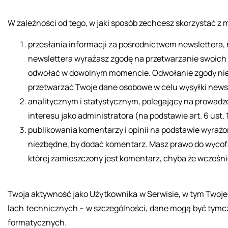
W za­leż­no­ści od tego, w jaki spo­sób ze­chcesz sko­rzy­stać z 
przesłania informacji za pośrednictwem newslettera, n
newslettera wyrażasz zgodę na przetwarzanie swoich
odwołać w dowolnym momencie. Odwołanie zgody nie
przetwarzać Twoje dane osobowe w celu wysyłki newsl
analitycznym i statystycznym, polegający na prowadze
interesu jako administratora (na podstawie art. 6 ust.
publikowania komentarzy i opinii na podstawie wyrażon
niezbędne, by dodać komentarz. Masz prawo do wycof
której zamieszczony jest komentarz, chyba że wcześ
Twoja ak­tyw­ność jako Użyt­kow­ni­ka w Ser­wi­sie, w tym Twoj
lach tech­nicz­nych – w szcze­gól­no­ści, dane mogą być tym­cza­
for­ma­tycz­nych.