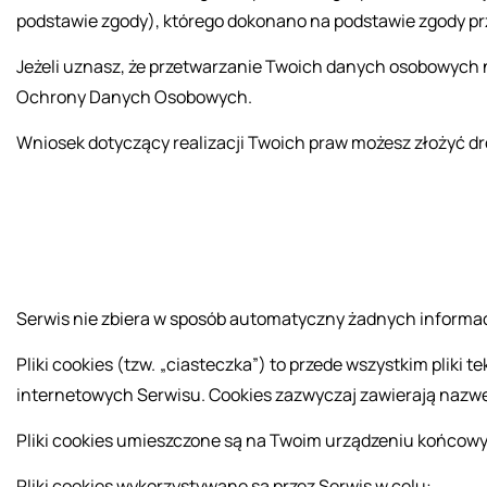
pod­sta­wie zgody), któ­re­go do­ko­na­no na pod­sta­wie zgody pr
Je­że­li uznasz, że prze­twa­rza­nie Two­ich da­nych oso­bo­wych 
Ochro­ny Da­nych Oso­bo­wych.
Wnio­sek do­ty­czą­cy re­ali­za­cji Two­ich praw mo­żesz zło­żyć 
Ser­wis nie zbie­ra w spo­sób au­to­ma­tycz­ny żad­nych in­for­ma­cj
Pliki co­okies (tzw. „cia­stecz­ka”) to przede wszyst­kim pliki te
in­ter­ne­to­wych Ser­wi­su. Co­okies za­zwy­czaj za­wie­ra­ją naz
Pliki co­okies umiesz­czo­ne są na Twoim urzą­dze­niu koń­co­wym p
Pliki co­okies wy­ko­rzy­sty­wa­ne są przez Ser­wis w celu: