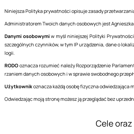
Ni­niej­sza Po­li­ty­ka pry­wat­no­ści opi­su­je za­sa­dy prze­twa­rz
Ad­mi­ni­stra­to­rem Two­ich da­nych oso­bo­wych jest Agniesz­ka Za
Da­ny­mi oso­bo­wy­mi
w myśl ni­niej­szej Po­li­ty­ki Pry­wat­no­śc
szcze­gól­nych czyn­ni­ków, w tym IP urzą­dze­nia, dane o lo­ka­li­z
lo­gii.
RODO
ozna­cza ro­zu­mieć na­le­ży Roz­po­rzą­dze­nie Par­la­me
rza­niem da­nych oso­bo­wych i w spra­wie swo­bod­ne­go prze­pły
Użyt­kow­nik
ozna­cza każdą osobę fi­zycz­na od­wie­dza­ją­ca mo
Od­wie­dza­jąc moją stro­nę mo­żesz ją prze­glą­dać bez uprzed­nie
Cele oraz 