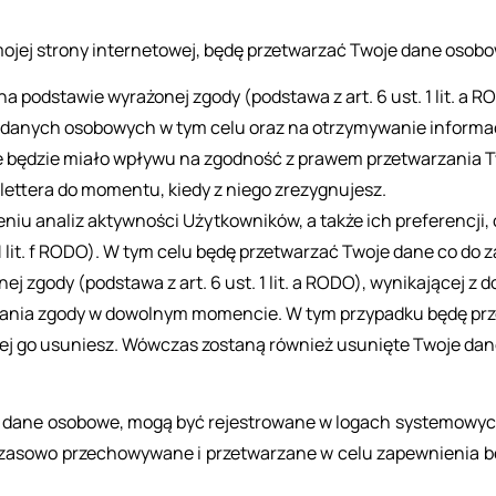
mojej stro­ny in­ter­ne­to­wej, będę prze­twa­rzać Twoje dane oso­b
a podstawie wyrażonej zgody (podstawa z art. 6 ust. 1 lit. a 
 danych osobowych w tym celu oraz na otrzymywanie informa
 będzie miało wpływu na zgodność z prawem przetwarzania 
ettera do momentu, kiedy z niego zrezygnujesz.
niu analiz aktywności Użytkowników, a także ich preferencji
 1 lit. f RODO). W tym celu będę przetwarzać Twoje dane co do 
ej zgody (podstawa z art. 6 ust. 1 lit. a RODO), wynikającej z
ania zgody w dowolnym momencie. W tym przypadku będę prze
niej go usuniesz. Wówczas zostaną również usunięte Twoje d
e dane oso­bo­we, mogą być re­je­stro­wa­ne w lo­gach sys­te­mo­wy
so­wo prze­cho­wy­wa­ne i prze­twa­rza­ne w celu za­pew­nie­nia be