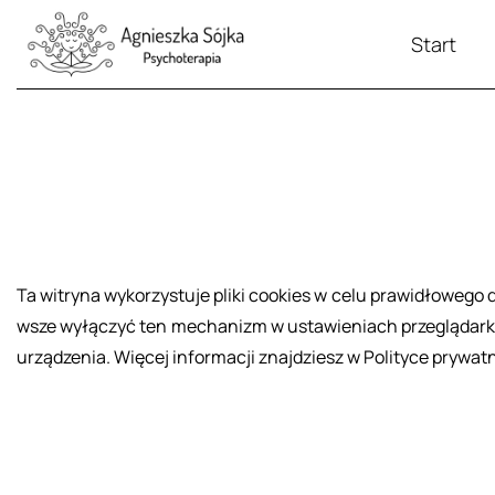
Start
Ta wi­try­na wy­ko­rzy­stu­je pliki co­okies w celu pra­wi­dło­we­go
wsze wy­łą­czyć ten me­cha­nizm w usta­wie­niach prze­glą­dar­ki. 
urzą­dze­nia. Wię­cej in­for­ma­cji znaj­dziesz w Po­li­ty­ce pry­wat­