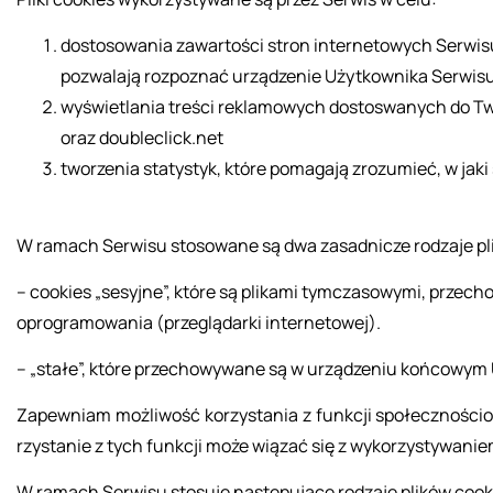
dostosowania zawartości stron internetowych Serwisu 
pozwalają rozpoznać urządzenie Użytkownika Serwisu 
wyświetlania treści reklamowych dostoswanych do Twoi
oraz doubleclick.net
tworzenia statystyk, które pomagają zrozumieć, w jaki
W ra­mach Ser­wi­su sto­so­wa­ne są dwa za­sad­ni­cze ro­dza­je pl
– co­okies „se­syj­ne”, które są pli­ka­mi tym­cza­so­wy­mi, prze­c
opro­gra­mo­wa­nia (prze­glą­dar­ki in­ter­ne­to­wej).
– „stałe”, które prze­cho­wy­wa­ne są w urzą­dze­niu koń­co­wym U
Za­pew­niam moż­li­wość ko­rzy­sta­nia z funk­cji spo­łecz­no­ścio
rzy­sta­nie z tych funk­cji może wią­zać się z wy­ko­rzy­sty­wa­nie
W ra­mach Ser­wi­su sto­su­ję na­stę­pu­ją­ce ro­dza­je pli­ków co­o