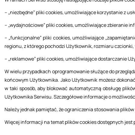
– „nie­zbęd­ne” pliki co­okies, umoż­li­wia­ją­ce ko­rzy­sta­nie z u
– „wy­daj­no­ścio­we” pliki co­okies, umoż­li­wia­ją­ce zbie­ra­nie in­
– „funk­cjo­nal­ne” pliki co­okies, umoż­li­wia­ją­ce „za­pa­mię­ta­n
re­gio­nu, z któ­re­go po­cho­dzi Użyt­kow­nik, roz­mia­ru czcion­ki, 
– „re­kla­mo­we” pliki co­okies, umoż­li­wia­ją­ce do­star­cza­nie U
W wielu przy­pad­kach opro­gra­mo­wa­nie słu­żą­ce do prze­glą­da­
koń­co­wym Użyt­kow­ni­ka. Jako Użyt­kow­nik mo­żesz do­ko­nać
w taki spo­sób, aby blo­ko­wać au­to­ma­tycz­ną ob­słu­gę pli­ków
Użyt­kow­ni­ka Ser­wi­su. Szcze­gó­ło­we in­for­ma­cje o moż­li­wo­ś
Na­le­ży jed­nak pa­mię­tać, że ogra­ni­cze­nia sto­so­wa­nia pli­k
Wię­cej in­for­ma­cji na temat pli­ków co­okies do­stęp­nych jest