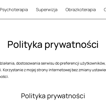
Psychoterapia
Superwizja
Obrazkoterapia
Polityka prywatności
 dzia­ła­nia, do­sto­so­wa­nia ser­wi­su do pre­fe­ren­cji użyt­kow­ni­k
Ko­rzy­sta­nie z mojej stro­ny in­ter­ne­to­wej bez zmia­ny usta­wień
no­ści.
Po­li­ty­ka pry­wat­no­ści