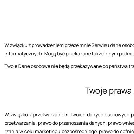
W związ­ku z pro­wa­dze­niem prze­ze mnie Ser­wi­su dane oso­b
in­for­ma­tycz­nych. Mogą być prze­ka­za­ne także innym pod­mio­
Twoje Dane oso­bo­we nie będą prze­ka­zy­wa­ne do pań­stwa trze­ci
Twoje prawa z
W związ­ku z prze­twa­rza­niem Two­ich da­nych oso­bo­wych po­s
prze­twa­rza­nia, prawo do prze­no­sze­nia da­nych, prawo wnie­si
rza­nia w celu mar­ke­tin­gu bez­po­śred­nie­go, prawo do cof­n