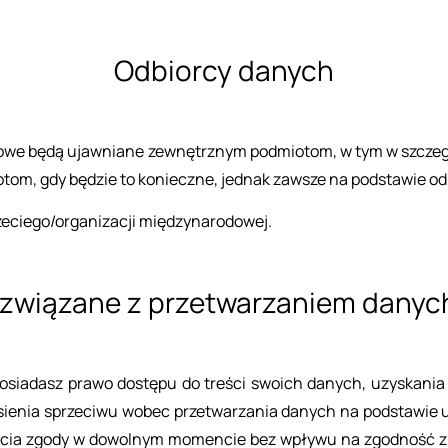
Od­bior­cy da­nych
o­we będą ujaw­nia­ne ze­wnętrz­nym pod­mio­tom, w tym w szcze­gól
tom, gdy bę­dzie to ko­niecz­ne, jed­nak za­wsze na pod­sta­wie od­
e­go/or­ga­ni­za­cji mię­dzy­na­ro­do­wej.
wią­za­ne z prze­twa­rza­niem da­ny
ia­dasz prawo do­stę­pu do tre­ści swo­ich da­nych, uzy­ska­nia ic
e­nia sprze­ci­wu wobec prze­twa­rza­nia da­nych na pod­sta­wie uza
ię­cia zgody w do­wol­nym mo­men­cie bez wpły­wu na zgod­ność z pra