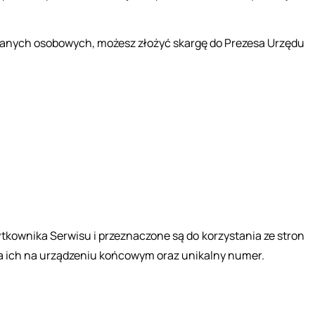
 da­nych oso­bo­wych, mo­żesz zło­żyć skar­gę do Pre­ze­sa Urzę­du
kow­ni­ka Ser­wi­su i prze­zna­czo­ne są do ko­rzy­sta­nia ze stron
a­nia ich na urzą­dze­niu koń­co­wym oraz uni­kal­ny numer.