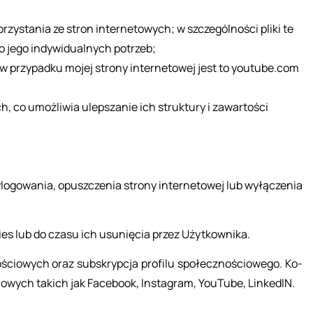
zystania ze stron internetowych; w szczególności pliki te
o jego indywidualnych potrzeb;
w przypadku mojej strony internetowej jest to youtube.com
h, co umożliwia ulepszanie ich struktury i zawartości
­go­wa­nia, opusz­cze­nia stro­ny in­ter­ne­to­wej lub wy­łą­cze­nia
ies lub do czasu ich usu­nię­cia przez Użyt­kow­ni­ka.
­ścio­wych oraz sub­skryp­cja pro­fi­lu spo­łecz­no­ścio­we­go. Ko­
io­wych ta­kich jak Fa­ce­bo­ok, In­sta­gram, YouTu­be, Lin­ke­dIN.